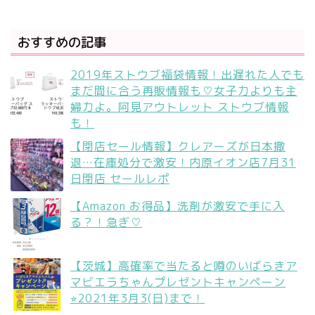
おすすめの記事
2019年ストウブ福袋情報！出遅れた人でも
まだ間に合う再販情報も♡女子力よりも主
婦力よ。阿見アウトレット ストウブ情報
も！
【閉店セール情報】クレアーズが日本撤
退…在庫処分で激安！内原イオン店7月31
日閉店 セールレポ
【Amazon お得品】洗剤が激安で手に入
る？！急ぎ♡
【茨城】高確率で当たると噂のいばらきア
マビエラちゃんプレゼントキャンペーン
⭐︎2021年3月3(日)まで！