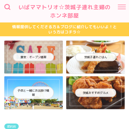
いばママトリオ☆茨城子連れ主婦の
ホンネ部屋
情報提供してくださる方＆ブログに紹介してもいいよ！と
いう方はコチラ☆
激安・オープン情報
茨城子連れごはん
子供と一緒にお出掛け情
茨城おすすめグルメ
報
節約術