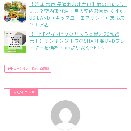
【茨城 水戸 子連れお出かけ】雨の日にどこ
いこ？室内遊び場！巨大室内遊園地 Kid’s
US LAND（キッズユーエスランド）友部ス
クエア店
【LINEペイ×ビックカメラ☆最大20%還
元！】ランキング１位のSHARP製DVDプレ
ーヤーを価格.comより安くGET♡
コークオン、節約、自販機
ABOUT ME