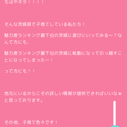
もはやネタ！！！！
そんな茨城県で子育てしている私たち！
魅力度ランキング最下位の茨城に遊びにいってみる～？な
んて方にも、
魅力度ランキング最下位の茨城に転勤になって引っ越すこ
とになってしまったー！
って方にも！！
ホー
ム
お問
い合
地元にいるからこその詳しい情報が提供できればいいなぁ
Twitt
わせ
と思っております。
er
insta
gra
m
その他、子育て色々です！