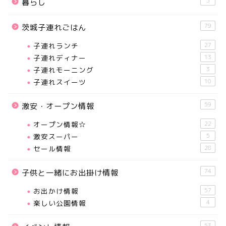
5
暮らし
79
茨城子連れごはん
子連れランチ
27
子連れディナー
13
子連れモーニング
3
子連れスイーツ
10
59
激安・オープン情報
オープン情報☆
22
激安スーパー
5
セール情報
28
74
子供と一緒にお出掛け情報
お出かけ情報
57
楽しい公園情報
4
53