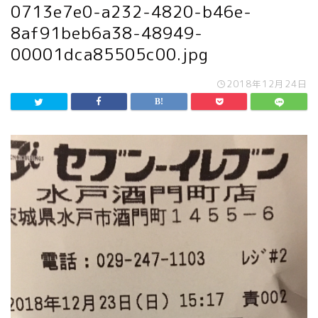
0713e7e0-a232-4820-b46e-
8af91beb6a38-48949-
00001dca85505c00.jpg
2018年12月24日