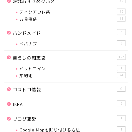
23
茨城おすすめグルメ
テイクアウト系
12
お食事系
11
3
ハンドメイド
ペパナプ
2
123
暮らしの知恵袋
ビットコイン
1
節約術
74
6
コストコ情報
3
IKEA
1
ブログ運営
Google Mapを貼り付ける方法
1