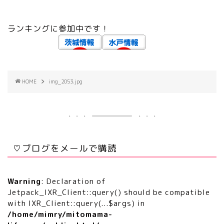
ランキングに参加中です！
HOME
img_2053.jpg
♡ブログをメールで購読
Warning
: Declaration of
Jetpack_IXR_Client::query() should be compatible
with IXR_Client::query(...$args) in
/home/mimry/mitomama-