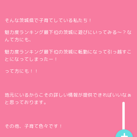
そんな茨城県で子育てしている私たち！
魅力度ランキング最下位の茨城に遊びにいってみる～？な
んて方にも、
魅力度ランキング最下位の茨城に転勤になって引っ越すこ
とになってしまったー！
って方にも！！
ホー
ム
お問
い合
地元にいるからこその詳しい情報が提供できればいいなぁ
Twitt
わせ
と思っております。
er
insta
gra
m
その他、子育て色々です！