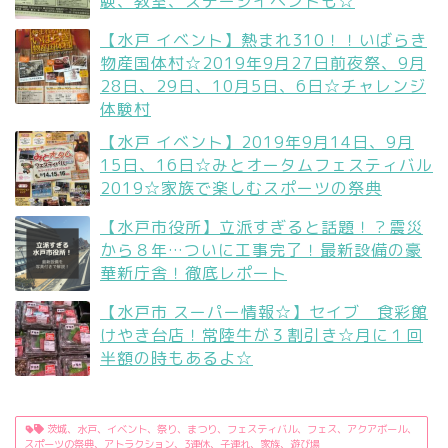
験、教室、ステージイベントも☆
【水戸 イベント】熱まれ310！！いばらき
物産国体村☆2019年9月27日前夜祭、9月
28日、29日、10月5日、6日☆チャレンジ
体験村
【水戸 イベント】2019年9月14日、9月
15日、16日☆みとオータムフェスティバル
2019☆家族で楽しむスポーツの祭典
【水戸市役所】立派すぎると話題！？震災
から８年…ついに工事完了！最新設備の豪
華新庁舎！徹底レポート
【水戸市 スーパー情報☆】セイブ 食彩館
けやき台店！常陸牛が３割引き☆月に１回
半額の時もあるよ☆
茨城、水戸、イベント、祭り、まつり、フェスティバル、フェス、アクアボール、
スポーツの祭典、アトラクション、3連休、子連れ、家族、遊び場