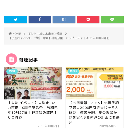
HOME
子供と一緒にお出掛け情報
【子連れイベント 茨城 水戸】植物公園 ハッピーデイ【2021年10月24日】
関連記事
節約術
節約術
【大洗 イベント】大洗まいわ
【お得情報！2019】先着予約
い市場 10周年記念祭 令和元
で最大2000円引き☆じゃらん
年10月27日！野菜詰め放題１
遊び・体験予約。夏のお出か
００円◎
けを安く♪夏休みの計画にも是
非！
2019年10月2日
2019年6月30日