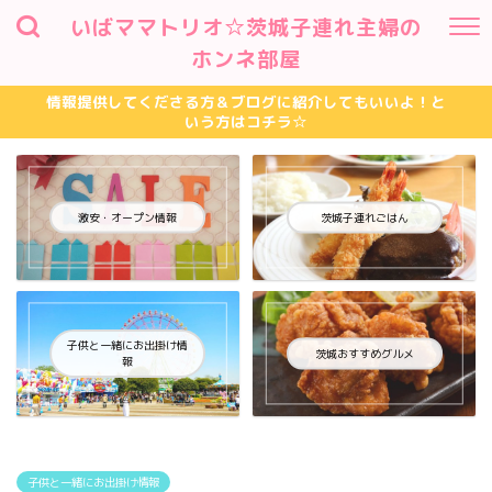
いばママトリオ☆茨城子連れ主婦の
ホンネ部屋
情報提供してくださる方＆ブログに紹介してもいいよ！と
いう方はコチラ☆
激安・オープン情報
茨城子連れごはん
子供と一緒にお出掛け情
茨城おすすめグルメ
報
子供と一緒にお出掛け情報