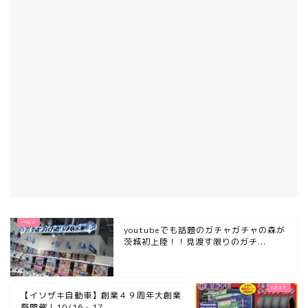
youtubeでも話題のガチャガチャの森が
茨城初上陸！！見渡す限りのガチ...
【イソザキ自動車】創業４９周年大創業
祭開催！10/16・17