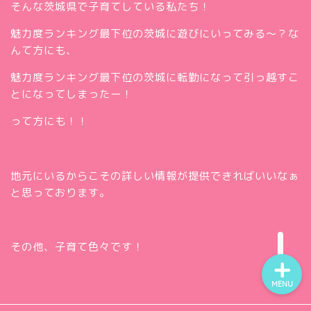
そんな茨城県で子育てしている私たち！
魅力度ランキング最下位の茨城に遊びにいってみる～？な
んて方にも、
魅力度ランキング最下位の茨城に転勤になって引っ越すこ
とになってしまったー！
って方にも！！
ホー
ム
お問
い合
地元にいるからこその詳しい情報が提供できればいいなぁ
Twitt
わせ
と思っております。
er
insta
gra
m
その他、子育て色々です！
MENU