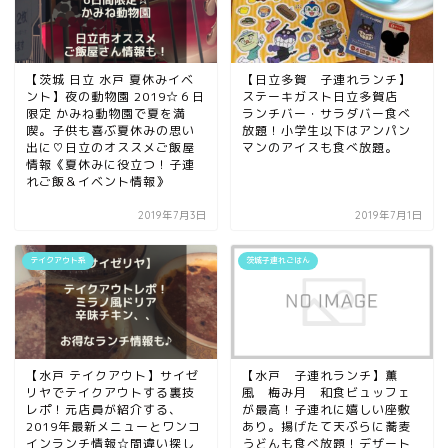
【茨城 日立 水戸 夏休みイベ
【日立多賀 子連れランチ】
ント】夜の動物園 2019☆６日
ステーキガスト日立多賀店
限定 かみね動物園で夏を満
ランチバー・サラダバー食べ
喫。子供も喜ぶ夏休みの思い
放題！小学生以下はアンパン
出に♡日立のオススメご飯屋
マンのアイスも食べ放題。
情報《夏休みに役立つ！子連
れご飯＆イベント情報》
2019年7月3日
2019年7月1日
テイクアウト系
茨城子連れごはん
【水戸 テイクアウト】サイゼ
【水戸 子連れランチ】薫
リヤでテイクアウトする裏技
風 梅み月 和食ビュッフェ
レポ！元店員が紹介する、
が最高！子連れに嬉しい座敷
2019年最新メニューとワンコ
あり。揚げたて天ぷらに蕎麦
インランチ情報☆間違い探し
うどんも食べ放題！デザート