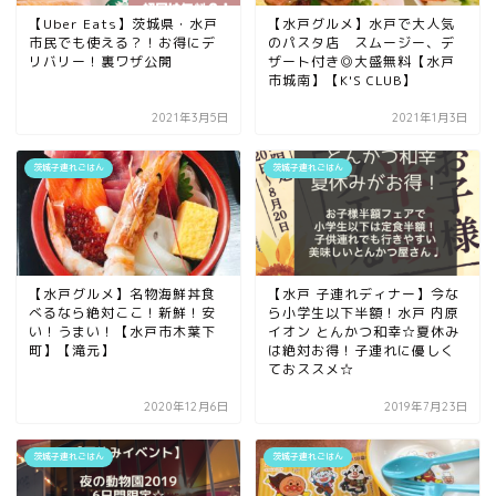
【Uber Eats】茨城県・水戸
【水戸グルメ】水戸で大人気
市民でも使える？！お得にデ
のパスタ店 スムージー、デ
リバリー！裏ワザ公開
ザート付き◎大盛無料【水戸
市城南】【K'S CLUB】
2021年3月5日
2021年1月3日
茨城子連れごはん
茨城子連れごはん
【水戸グルメ】名物海鮮丼食
【水戸 子連れディナー】今な
べるなら絶対ここ！新鮮！安
ら小学生以下半額！水戸 内原
い！うまい！【水戸市木葉下
イオン とんかつ和幸☆夏休み
町】【滝元】
は絶対お得！子連れに優しく
ておススメ☆
2020年12月6日
2019年7月23日
茨城子連れごはん
茨城子連れごはん