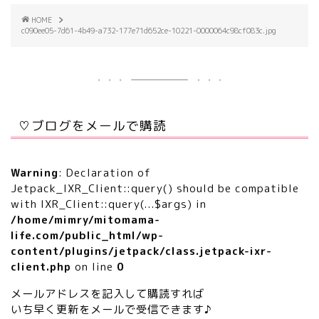
HOME
c090ee05-7d61-4b49-a732-177e71d652ce-10221-0000064c98cf083c.jpg
♡ブログをメールで購読
Warning
: Declaration of
Jetpack_IXR_Client::query() should be compatible
with IXR_Client::query(...$args) in
/home/mimry/mitomama-
life.com/public_html/wp-
content/plugins/jetpack/class.jetpack-ixr-
client.php
on line
0
メールアドレスを記入して購読すれば
いち早く更新をメールで受信できます♪