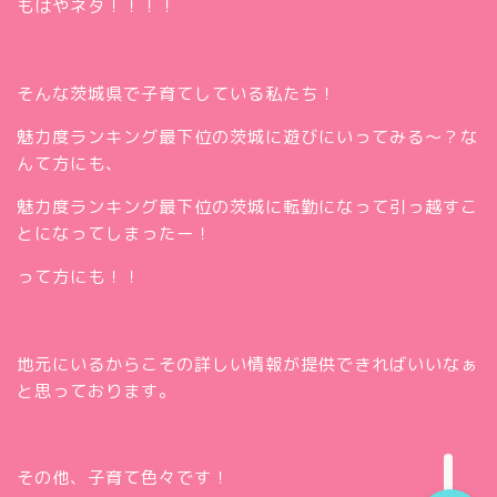
もはやネタ！！！！
そんな茨城県で子育てしている私たち！
魅力度ランキング最下位の茨城に遊びにいってみる～？な
んて方にも、
魅力度ランキング最下位の茨城に転勤になって引っ越すこ
とになってしまったー！
って方にも！！
ホー
ム
お問
い合
地元にいるからこその詳しい情報が提供できればいいなぁ
Twitt
わせ
と思っております。
er
insta
gra
m
その他、子育て色々です！