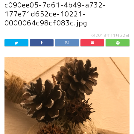
c090ee05-7d61-4b49-a732-
177e71d652ce-10221-
0000064c98cf083c.jpg
2018年11月22日