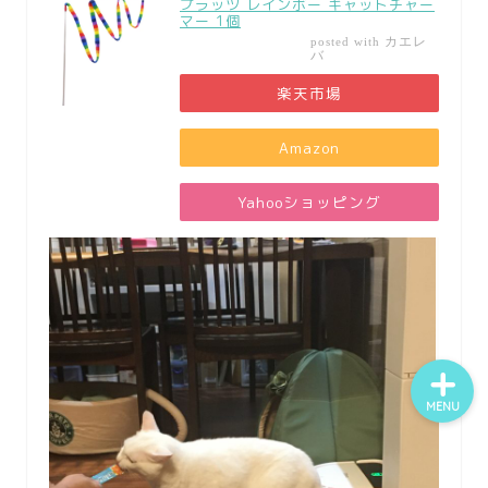
プラッツ レインボー キャットチャー
マー 1個
カエレ
posted with
バ
楽天市場
Amazon
ホー
ム
Yahooショッピング
お問
い合
Twitt
わせ
er
insta
gra
m
MENU