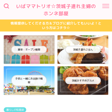
いばママトリオ☆茨城子連れ主婦の
ホンネ部屋
情報提供してくださる方＆ブログに紹介してもいいよ！と
いう方はコチラ☆
激安・オープン情報
茨城子連れごはん
子供と一緒にお出掛け情
茨城おすすめグルメ
報
暮らしの知恵袋