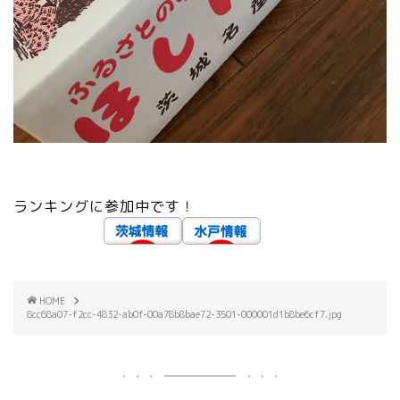
ランキングに参加中です！
HOME
8cc68a07-f2cc-4832-ab0f-00a78b8bae72-3501-000001d1b8be6cf7.jpg