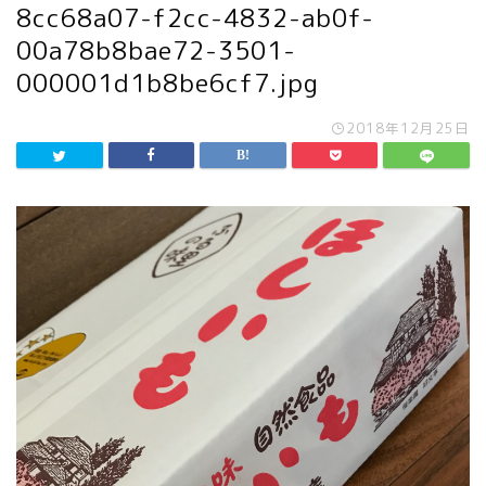
8cc68a07-f2cc-4832-ab0f-
00a78b8bae72-3501-
000001d1b8be6cf7.jpg
2018年12月25日