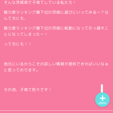
そんな茨城県で子育てしている私たち！
魅力度ランキング最下位の茨城に遊びにいってみる～？な
んて方にも、
魅力度ランキング最下位の茨城に転勤になって引っ越すこ
とになってしまったー！
って方にも！！
ホー
ム
お問
い合
地元にいるからこその詳しい情報が提供できればいいなぁ
Twitt
わせ
と思っております。
er
insta
gra
m
その他、子育て色々です！
MENU