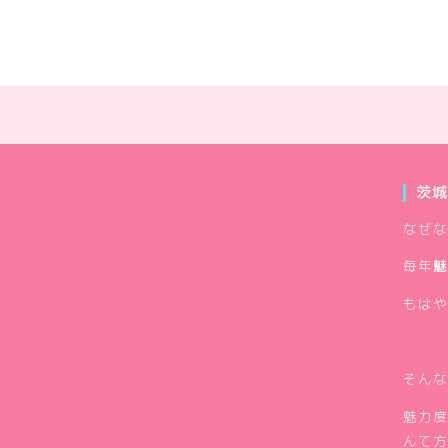
茨城
なぜな
毎年
魅
もはや
そんな
魅力度
んて方