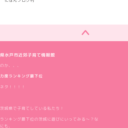
にほんブログ村
県水戸市近郊子育て情報館
のか、、、
力度ランキング最下位
ネタ！！！！
茨城県で子育てしている私たち！
ランキング最下位の茨城に遊びにいってみる～？な
にも、