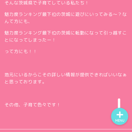
そんな茨城県で子育てしている私たち！
魅力度ランキング最下位の茨城に遊びにいってみる～？な
んて方にも、
魅力度ランキング最下位の茨城に転勤になって引っ越すこ
とになってしまったー！
って方にも！！
ホー
ム
お問
い合
地元にいるからこその詳しい情報が提供できればいいなぁ
Twitt
わせ
と思っております。
er
insta
gra
m
その他、子育て色々です！
MENU