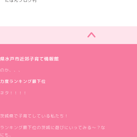
にほんブログ村
県水戸市近郊子育て情報館
のか、、、
力度ランキング最下位
ネタ！！！！
茨城県で子育てしている私たち！
ランキング最下位の茨城に遊びにいってみる～？な
にも、