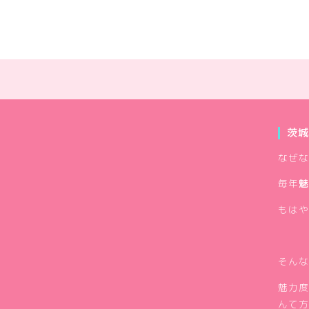
茨城
なぜな
毎年
魅
もはや
そんな
魅力度
んて方