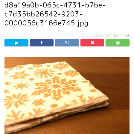
d8a19a0b-065c-4731-b7be-
c7d35bb26542-9203-
0000056c3166e745.jpg
2018年12月4日