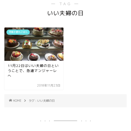
― TAG ―
いい夫婦の日
茨城子連れごはん
11月22日はいい夫婦の日とい
うことで、急遽マンジャーレ
へ
2018年11月23日
HOME
タグ : いい夫婦の日