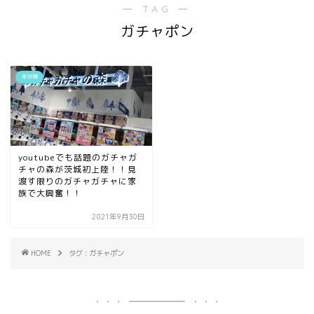
― TAG ―
ガチャポン
未分類
youtubeでも話題のガチャガ
チャの森が茨城初上陸！！見
渡す限りのガチャガチャに家
族で大興奮！！
2021年9月30日
HOME
タグ : ガチャポン