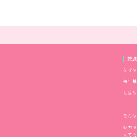
茨城
なぜな
毎年
魅
もはや
そんな
魅力度
んて方