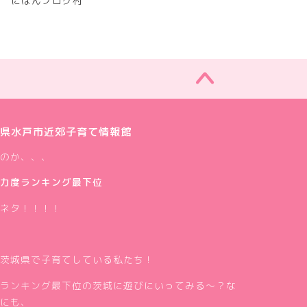
にほんブログ村
県水戸市近郊子育て情報館
のか、、、
力度ランキング最下位
ネタ！！！！
茨城県で子育てしている私たち！
ランキング最下位の茨城に遊びにいってみる～？な
にも、