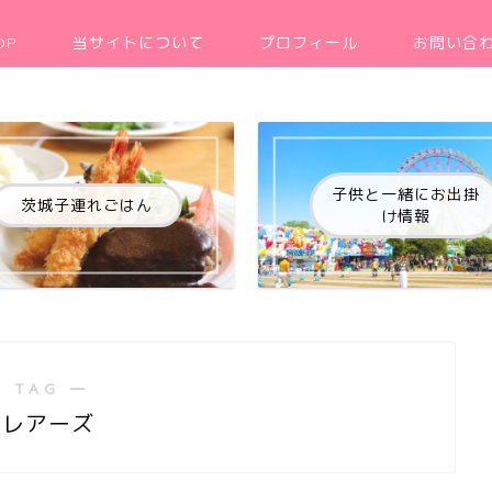
OP
当サイトについて
プロフィール
お問い合
子供と一緒にお出掛
茨城子連れごはん
け情報
 TAG ―
クレアーズ