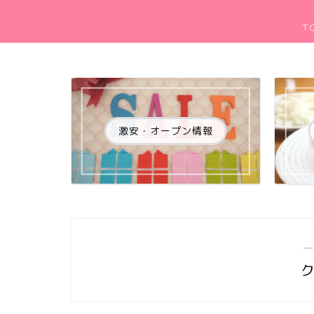
T
激安・オープン情報
―