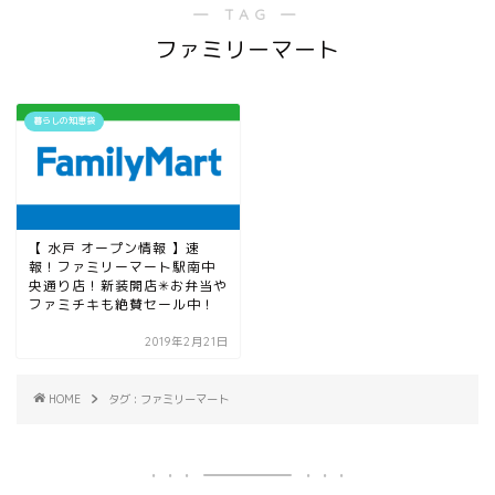
― TAG ―
ファミリーマート
暮らしの知恵袋
【 水戸 オープン情報 】速
報！ファミリーマート駅南中
央通り店！新装開店✳︎お弁当や
ファミチキも絶賛セール中！
2019年2月21日
HOME
タグ : ファミリーマート