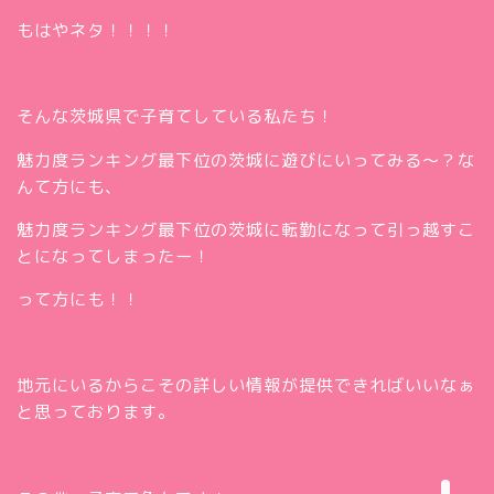
もはやネタ！！！！
そんな茨城県で子育てしている私たち！
魅力度ランキング最下位の茨城に遊びにいってみる～？な
んて方にも、
魅力度ランキング最下位の茨城に転勤になって引っ越すこ
とになってしまったー！
って方にも！！
ホー
ム
お問
い合
地元にいるからこその詳しい情報が提供できればいいなぁ
Twitt
わせ
と思っております。
er
insta
gra
m