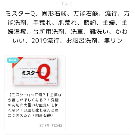
― TAG ―
ミスターQ、固形石鹸、万能石鹸、流行、万
能洗剤、手荒れ、肌荒れ、節約、主婦、主
婦湿疹、台所用洗剤、洗車、靴洗い、かわ
いい、2019流行、お風呂洗剤、無リン
節約術
【ミスターQって何？】主婦な
ら誰もがほしくなる？！究極
の洗剤☆大量のお皿洗いも怖
くない！お皿も靴もなんと車
まで洗える☆（固形石鹸）
2019年4月26日