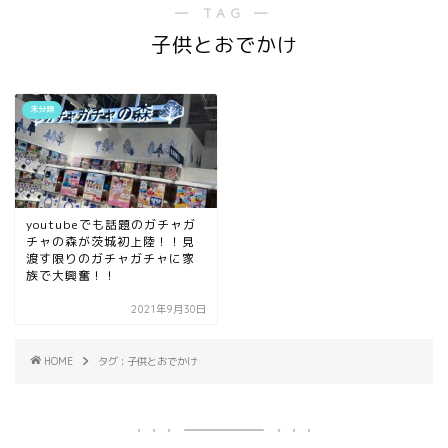
― TAG ―
子供とおでかけ
未分類
youtubeでも話題のガチャガ
チャの森が茨城初上陸！！見
渡す限りのガチャガチャに家
族で大興奮！！
2021年9月30日
HOME
タグ : 子供とおでかけ