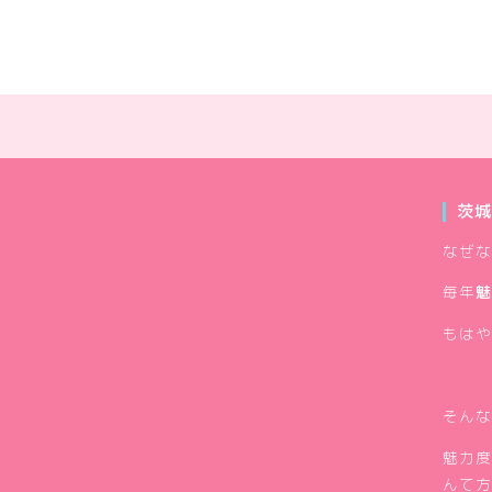
茨城
なぜな
毎年
魅
もはや
そんな
魅力度
んて方