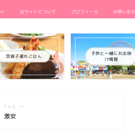
OP
当サイトについて
プロフィール
お問い合
子供と一緒にお出掛
茨城子連れごはん
け情報
 TAG ―
激安