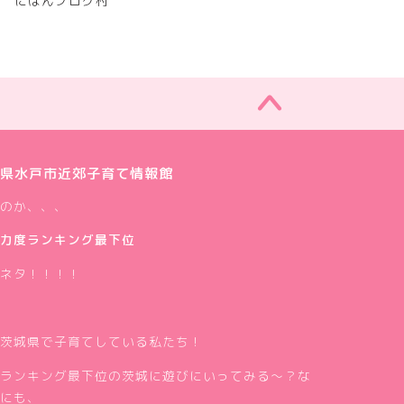
にほんブログ村
県水戸市近郊子育て情報館
のか、、、
力度ランキング最下位
ネタ！！！！
茨城県で子育てしている私たち！
ランキング最下位の茨城に遊びにいってみる～？な
にも、