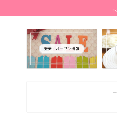
T
激安・オープン情報
―