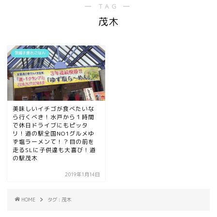
― TAG ―
茂木
茨城子連れごはん
美味しいイチゴが食べたいな
ら行くべき！水戸から１時間
で休日ドライブにもピッタ
リ！道の駅全国NO1グルメゆ
ず塩ラーメンて！？目の前を
走るSLに子供達も大喜び！道
の駅茂木
2019年1月14日
HOME
タグ : 茂木