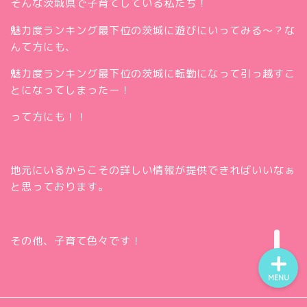
そんな茨城県で子育てしている私たち！
魅力度ランキング最下位の茨城に遊びにいってみる～？な
んて方にも、
魅力度ランキング最下位の茨城に転勤になって引っ越すこ
とになってしまったー！
って方にも！！
ホー
ム
お問
い合
地元にいるからこその詳しい情報が提供できればいいなぁ
Twitt
わせ
と思っております。
er
insta
gra
m
その他、子育て色々です！
MENU