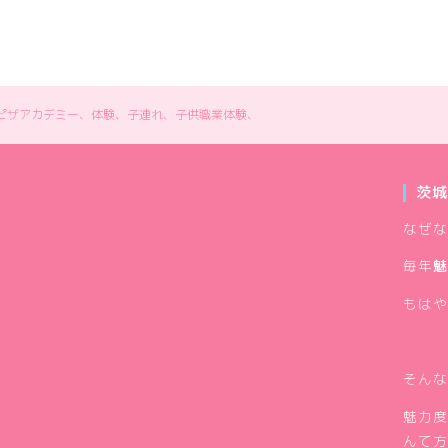
、ピザアカデミー、体験、子連れ、子供職業体験、
茨城
なぜな
毎年
魅
もはや
そんな
魅力度
んて方