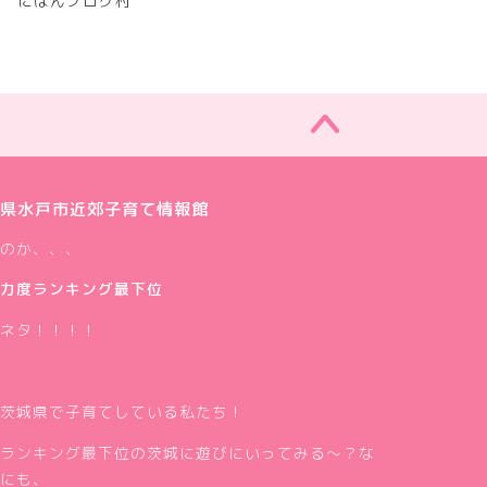
にほんブログ村
県水戸市近郊子育て情報館
のか、、、
力度ランキング最下位
ネタ！！！！
茨城県で子育てしている私たち！
ランキング最下位の茨城に遊びにいってみる～？な
にも、