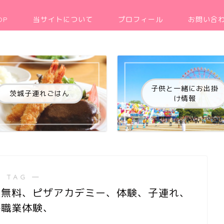
OP
当サイトについて
プロフィール
お問い合
子供と一緒にお出掛
茨城子連れごはん
け情報
 TAG ―
、無料、ピザアカデミー、体験、子連れ、
供職業体験、