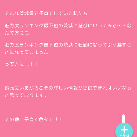
そんな茨城県で子育てしている私たち！
魅力度ランキング最下位の茨城に遊びにいってみる～？な
んて方にも、
魅力度ランキング最下位の茨城に転勤になって引っ越すこ
とになってしまったー！
って方にも！！
ホー
ム
お問
い合
地元にいるからこその詳しい情報が提供できればいいなぁ
Twitt
わせ
と思っております。
er
insta
gra
m
その他、子育て色々です！
MENU