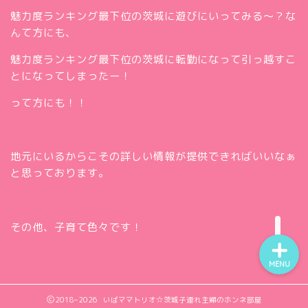
魅力度ランキング最下位の茨城に遊びにいってみる～？な
んて方にも、
魅力度ランキング最下位の茨城に転勤になって引っ越すこ
とになってしまったー！
って方にも！！
ホー
ム
お問
い合
地元にいるからこその詳しい情報が提供できればいいなぁ
Twitt
わせ
と思っております。
er
insta
gra
m
その他、子育て色々です！
MENU
2018–2026 いばママトリオ☆茨城子連れ主婦のホンネ部屋