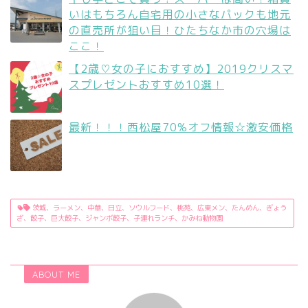
いはもちろん自宅用の小さなパックも地元
の直売所が狙い目！ひたちなか市の穴場は
ここ！
【2歳♡女の子におすすめ】2019クリスマ
スプレゼントおすすめ10選！
最新！！！西松屋70%オフ情報☆激安価格
茨城、ラーメン、中華、日立、ソウルフード、桃苑、広東メン、たんめん、ぎょう
ざ、餃子、巨大餃子、ジャンボ餃子、子連れランチ、かみね動物園
ABOUT ME