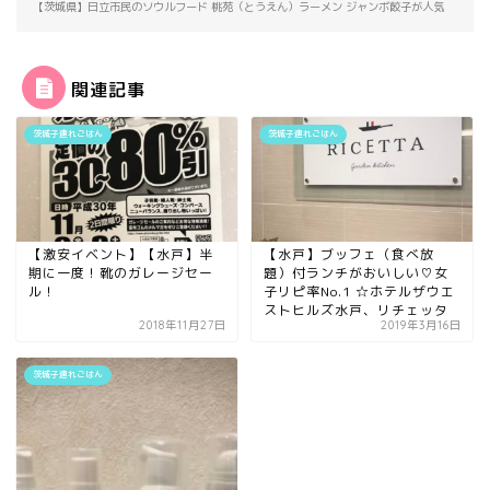
【茨城県】日立市民のソウルフード 桃苑（とうえん）ラーメン ジャンボ餃子が人気
関連記事
茨城子連れごはん
茨城子連れごはん
【激安イベント】【水戸】半
【水戸】ブッフェ（食べ放
期に一度！靴のガレージセー
題）付ランチがおいしい♡女
ル！
子リピ率No.1 ☆ホテルザウエ
ストヒルズ水戸、リチェッタ
2018年11月27日
2019年3月16日
茨城子連れごはん