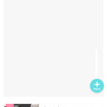
ホー
ム
お問
い合
Twitt
わせ
er
insta
gra
m
MENU