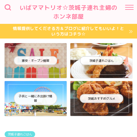
いばママトリオ☆茨城子連れ主婦の
ホンネ部屋
情報提供してくださる方＆ブログに紹介してもいいよ！と
いう方はコチラ☆
激安・オープン情報
茨城子連れごはん
子供と一緒にお出掛け情
茨城おすすめグルメ
報
茨城子連れごはん