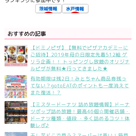
ランキングに参加中です！
おすすめの記事
【ドミノピザ】【無料でピザアカデミーに
ご招待】2019年母の日限定先着512組 ゲ
リラ企画！！ トッピングし放題のオリジナ
ルピザが無料★行ってきました★
有効期限は残2日！みとちゃん商品券残っ
てない？gotoEATのポイントも一度消えて
また復活！？
【ミスタードーナツ 詰め放題情報】ドーナ
ツポップ詰め放題！最高46個☆開催店舗・
ドーナツ種類・値段 ・多く詰めるコツ！体
験レポ♪
干し芋どこで買う？スーパーは高い！箱買