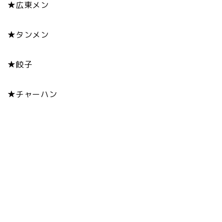
★広東メン
★タンメン
★餃子
★チャーハン