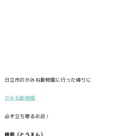
日立市のかみね動物園に行った帰りに
かみね動物
園
必ず立ち寄るお店！
桃苑（とうえん）