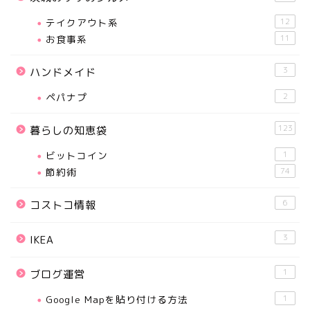
テイクアウト系
12
お食事系
11
3
ハンドメイド
ペパナプ
2
123
暮らしの知恵袋
ビットコイン
1
節約術
74
6
コストコ情報
3
IKEA
1
ブログ運営
Google Mapを貼り付ける方法
1