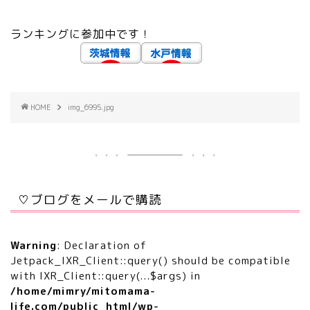
ランキングに参加中です！
HOME
img_6995.jpg
♡ブログをメールで購読
Warning
: Declaration of
Jetpack_IXR_Client::query() should be compatible
with IXR_Client::query(...$args) in
/home/mimry/mitomama-
life.com/public_html/wp-