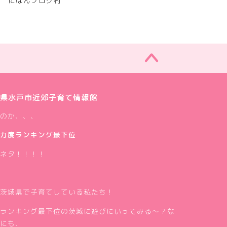
にほんブログ村
県水戸市近郊子育て情報館
のか、、、
力度ランキング最下位
ネタ！！！！
茨城県で子育てしている私たち！
ランキング最下位の茨城に遊びにいってみる～？な
にも、