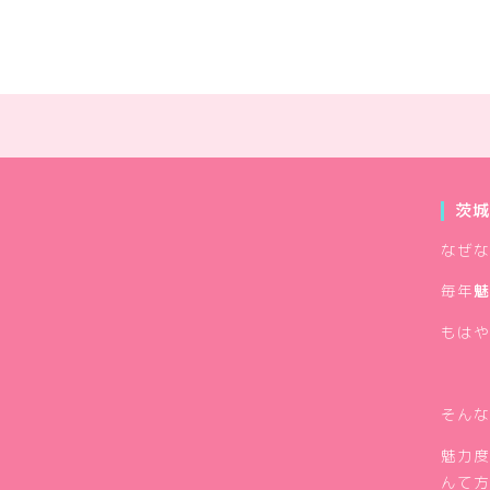
茨城
なぜな
毎年
魅
もはや
そんな
魅力度
んて方