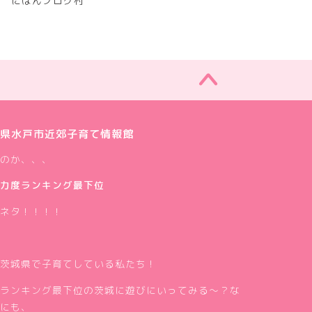
にほんブログ村
県水戸市近郊子育て情報館
のか、、、
力度ランキング最下位
ネタ！！！！
茨城県で子育てしている私たち！
ランキング最下位の茨城に遊びにいってみる～？な
にも、