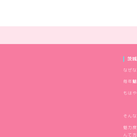
茨城
なぜな
毎年
魅
もはや
そんな
魅力度
んて方