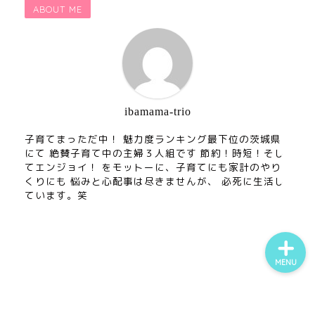
ABOUT ME
ホー
ibamama-trio
ム
お問
子育てまっただ中！ 魅力度ランキング最下位の茨城県
い合
にて 絶賛子育て中の主婦３人組です 節約！時短！そし
Twitt
わせ
てエンジョイ！ をモットーに、子育てにも家計のやり
er
くりにも 悩みと心配事は尽きませんが、 必死に生活し
insta
ています。笑
gra
m
MENU