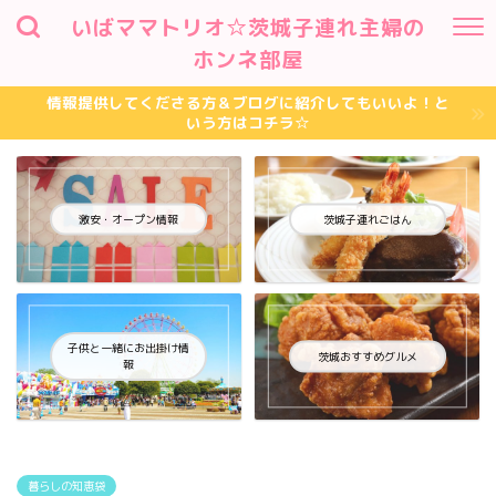
いばママトリオ☆茨城子連れ主婦の
ホンネ部屋
情報提供してくださる方＆ブログに紹介してもいいよ！と
いう方はコチラ☆
激安・オープン情報
茨城子連れごはん
子供と一緒にお出掛け情
茨城おすすめグルメ
報
暮らしの知恵袋