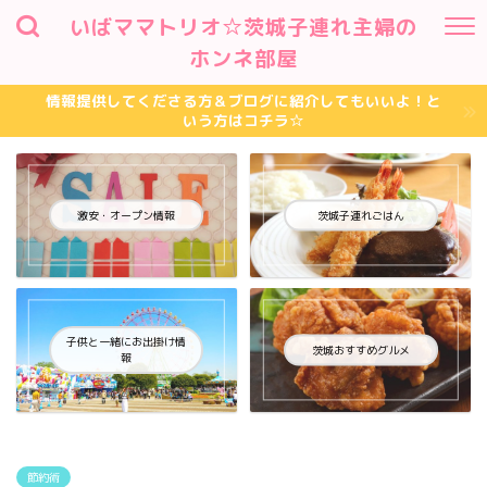
いばママトリオ☆茨城子連れ主婦の
ホンネ部屋
情報提供してくださる方＆ブログに紹介してもいいよ！と
いう方はコチラ☆
激安・オープン情報
茨城子連れごはん
子供と一緒にお出掛け情
茨城おすすめグルメ
報
節約術