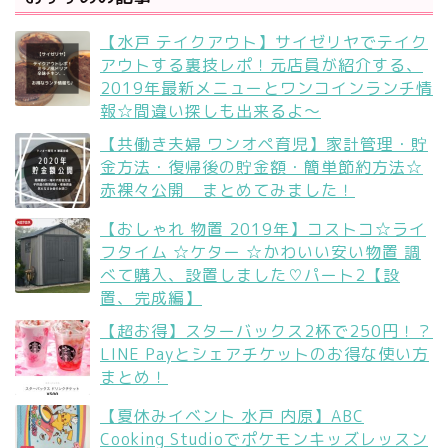
【水戸 テイクアウト】サイゼリヤでテイク
アウトする裏技レポ！元店員が紹介する、
2019年最新メニューとワンコインランチ情
報☆間違い探しも出来るよ〜
【共働き夫婦 ワンオペ育児】家計管理・貯
金方法・復帰後の貯金額・簡単節約方法☆
赤裸々公開 まとめてみました！
【おしゃれ 物置 2019年】コストコ☆ライ
フタイム ☆ケター ☆かわいい安い物置 調
べて購入、設置しました♡パート2【設
置、完成編】
【超お得】スターバックス2杯で250円！？
LINE Payとシェアチケットのお得な使い方
まとめ！
【夏休みイベント 水戸 内原】ABC
Cooking Studioでポケモンキッズレッスン