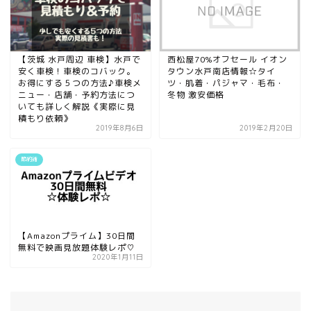
【茨城 水戸周辺 車検】水戸で
西松屋70%オフセール イオン
安く車検！車検のコバック。
タウン水戸南店情報☆タイ
お得にする５つの方法♪車検メ
ツ・肌着・パジャマ・毛布・
ニュー・店舗・予約方法につ
冬物 激安価格
いても詳しく解説《実際に見
積もり依頼》
2019年8月6日
2019年2月20日
節約術
【Amazonプライム】30日間
無料で映画見放題体験レポ♡
2020年1月11日