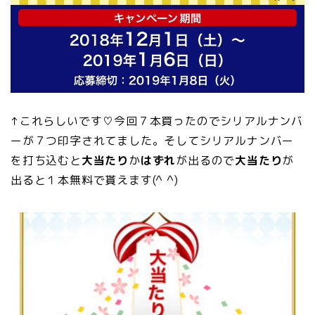
↑これらしいです♡今回７本買ったのでシリアルナンバ
ーが７つ印字されてました。そしてシリアルナンバー
を打ち込むと
大当たり
か
はずれ
が出るので
大当たり
が
出ると１本無料で貰えます(^ ^)