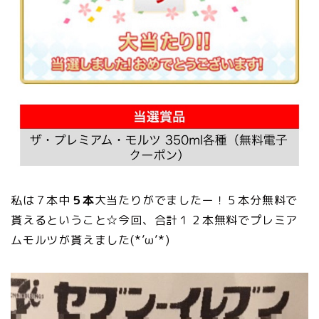
私は７本中
５本
大当たりがでましたー！５本分無料で
貰えるということ☆今回、合計１２本無料でプレミア
ムモルツが貰えました(*’ω’*)