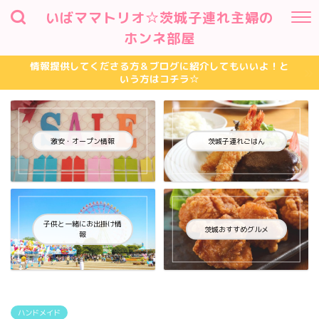
いばママトリオ☆茨城子連れ主婦の
ホンネ部屋
情報提供してくださる方＆ブログに紹介してもいいよ！と
いう方はコチラ☆
激安・オープン情報
茨城子連れごはん
子供と一緒にお出掛け情
茨城おすすめグルメ
報
ハンドメイド