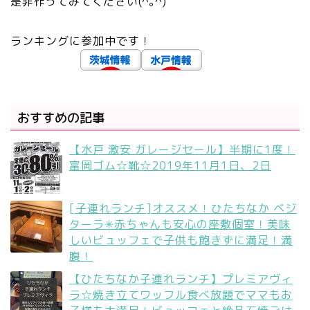
是非作ってみてください(^｡^)
ランキングに参加中です！
おすすめの記事
【水戸 激安 ガレージセール】半期に1度！
富岡ゴム☆靴☆2019年11月1日、2日
[子連れランチ]オススメ！ひたちなか ベジ
ターラ✳︎赤ちゃんも安心の座敷個室！美味
しいビュッフェで子供も飽きずに満足！満
腹！
【ひたちなか子連れランチ】プレミアヴィ
ラ☆焼き立てワッフル食べ放題でママもお