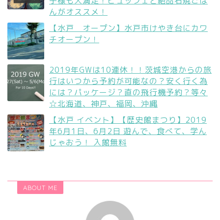
子様も大満足！ビュッフェと絶品石焼ごは
んがオススメ！
【水戸 オープン】水戸市けやき台にカワ
チオープン！
2019年GWは10連休！！茨城空港からの旅
行はいつから予約が可能なの？安く行く為
には？パッケージ？直の飛行機予約？等々
☆北海道、神戸、福岡、沖縄
【水戸 イベント】【歴史館まつり】2019
年6月1日、6月2日 遊んで、食べて、学ん
じゃおう！ 入館無料
ABOUT ME