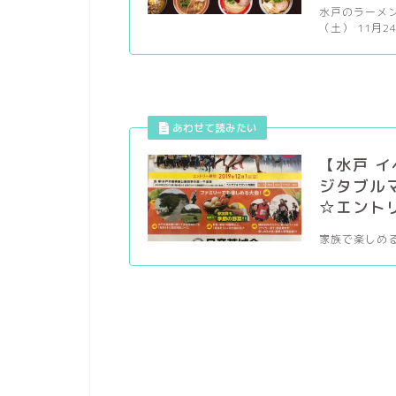
水戸のラーメンま
（土） 11月24
【水戸 
ジタブルマ
☆エント
家族で楽しめるマ