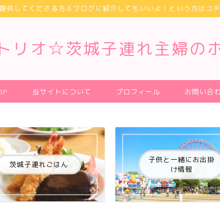
提供してくださる方＆ブログに紹介してもいいよ！という方はコ
トリオ☆茨城子連れ主婦の
OP
当サイトについて
プロフィール
お問い合
子供と一緒にお出掛
茨城子連れごはん
け情報