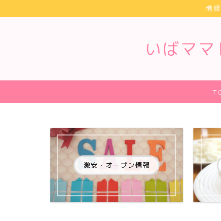
情報
いばママ
T
激安・オープン情報