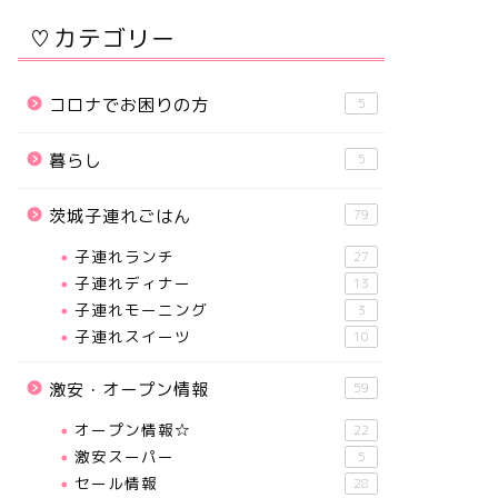
♡カテゴリー
コロナでお困りの方
5
暮らし
5
茨城子連れごはん
79
子連れランチ
27
子連れディナー
13
子連れモーニング
3
子連れスイーツ
10
激安・オープン情報
59
オープン情報☆
22
激安スーパー
5
セール情報
28