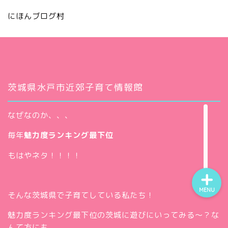
にほんブログ村
ホー
茨城県水戸市近郊子育て情報館
ム
お問
い合
なぜなのか、、、
Twitt
わせ
er
毎年
魅力度ランキング最下位
insta
gra
もはやネタ！！！！
m
MENU
そんな茨城県で子育てしている私たち！
魅力度ランキング最下位の茨城に遊びにいってみる～？な
んて方にも、