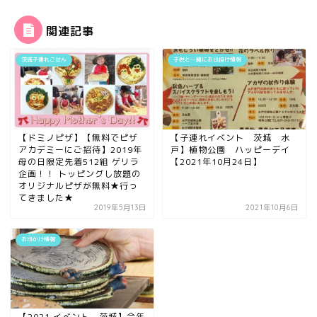
関連記事
茨城子連れごはん
子供と一緒にお出掛け情報
【ドミノピザ】【無料でピザ
【子連れイベント 茨城 水
アカデミーにご招待】2019年
戸】植物公園 ハッピーデイ
母の日限定先着512組 ゲリラ
【2021年10月24日】
企画！！ トッピングし放題の
オリジナルピザが無料★行っ
てきました★
2019年5月13日
2021年10月6日
お出かけ情報
【2021 イベント 茨城】今年