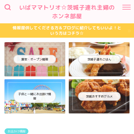
いばママトリオ☆茨城子連れ主婦の
ホンネ部屋
情報提供してくださる方＆ブログに紹介してもいいよ！と
いう方はコチラ☆
激安・オープン情報
茨城子連れごはん
子供と一緒にお出掛け情
茨城おすすめグルメ
報
お出かけ情報