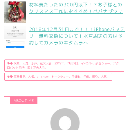
材料費たったの300円以下！？お子様との
クリスマス工作におすすめ！ペパナプツリ
ー
2018年12月31日まで！！！iPhoneバッテ
リー無料交換について！水戸周辺の方は予
約してカメラのキタムラへ
茨城、大洗、水戸、花火大会、2019年、7月27日、イベント、航空ショー、アク
ロバット飛行、海上花火大会、
室屋義秀、人気、airshow、トークショー、子連れ、子供、祭り、人気、
ABOUT ME