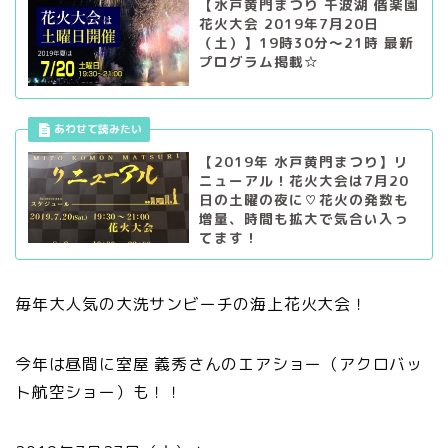
【水戸黄門まつり 千波湖 偕楽園
花火大会 2019年7月20日
（土）】19時30分〜21時 最新
プログラム掲載☆
【2019年 水戸黄門まつり】リ
ニューアル！花火大会は7月20
日の土曜の夜に♡花火の発数も
増量、時間も拡大で気合い入っ
てます！
毎年大人気の大洗サンビーチの海上花火大会！
今年は昼間に室屋 義秀さんのエアショー（アクロバッ
ト航空ショー）も！！