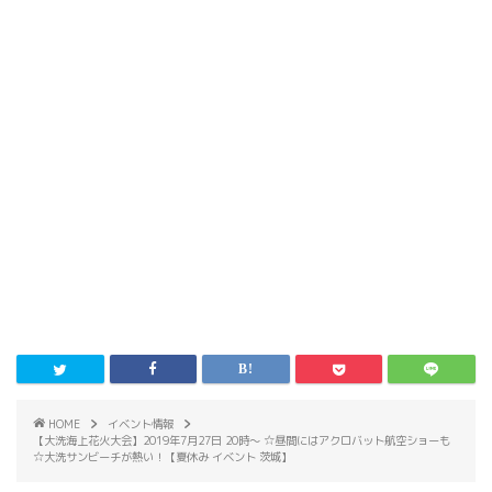
HOME
イベント情報
【大洗海上花火大会】2019年7月27日 20時〜 ☆昼間にはアクロバット航空ショーも
☆大洗サンビーチが熱い！【夏休み イベント 茨城】