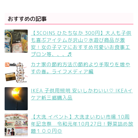
おすすめの記事
【3COINS ひたちなか 300円】大人も子供
も喜ぶアイテムが沢山♡水遊び商品が激
安！女の子ママにおすすめ可愛いお食事エ
プロン等、、、♬
カナ家の節約方法①節約より手取りを増や
すの巻。ライフメディア編
IKEA 子供用照明 安いしかわいい♡ IKEAイ
ケア新三郷購入品
【大洗 イベント】大洗まいわい市場 10周
年記念祭 令和元年10月27日！野菜詰め放
題１００円◎