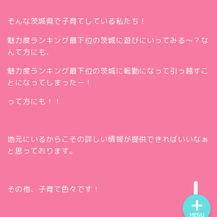
そんな茨城県で子育てしている私たち！
魅力度ランキング最下位の茨城に遊びにいってみる～？な
んて方にも、
魅力度ランキング最下位の茨城に転勤になって引っ越すこ
とになってしまったー！
って方にも！！
ホー
ム
お問
い合
地元にいるからこその詳しい情報が提供できればいいなぁ
Twitt
わせ
と思っております。
er
insta
gra
m
その他、子育て色々です！
MENU